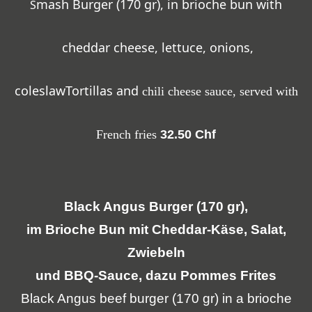
mash
Burger
(
170
gr
),
in
brioche
bun
with
S
cheddar
cheese
,
lettuce
,
onions
,
coleslaw
Tortillas
and
chili
cheese
sauce
,
served
with
French
fries
32.50 Chf
Black Angus Burger (170 gr),
im Brioche Bun mit Cheddar-Käse, Salat,
Zwiebeln
und BBQ-Sauce, dazu Pommes Frites
B
lack Angus beef burger (170 gr) in a brioche